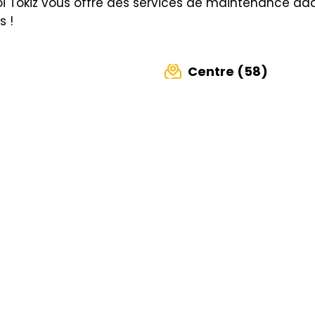
i Tokiz vous offre des services de maintenance ada
s !
Centre (58)