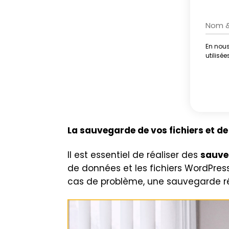
En nous
Altern
utilisé
La sauvegarde de vos fichiers et d
Il est essentiel de réaliser des
sauveg
de données et les fichiers WordPress
cas de problème, une sauvegarde réc