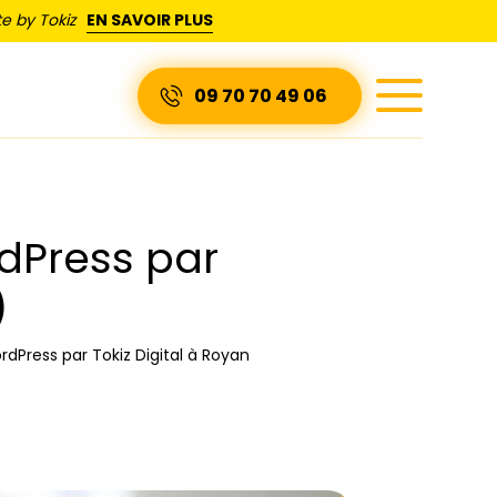
e by Tokiz
EN SAVOIR PLUS
09 70 70 49 06
dPress par
)
dPress par Tokiz Digital à Royan