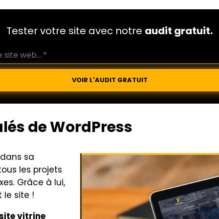
Tester votre site avec notre
audit gratuit.
VOIR L'AUDIT GRATUIT
alés de
WordPress
 dans sa
ous les projets
es. Grâce à lui,
le site !
site vitrine