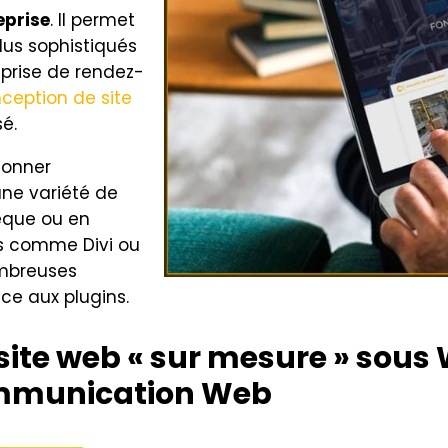
eprise
. Il permet
lus sophistiqués
prise de rendez-
ception de site
sé.
ionner
une variété de
èque ou en
es comme Divi ou
ombreuses
ce aux plugins.
site web « sur mesure »
sous 
ommunication Web