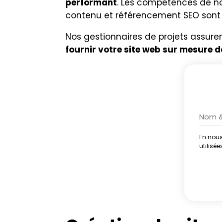
performant
. Les compétences de n
contenu et référencement SEO sont à
Nos gestionnaires de projets assuren
fournir votre site web sur mesure d
En nous
Altern
utilisé