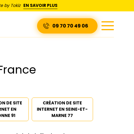
e by Tokiz
EN SAVOIR PLUS
09 70 70 49 06
France
ON DE SITE
CRÉATION DE SITE
RNET EN
INTERNET EN SEINE-ET-
ONNE 91
MARNE 77