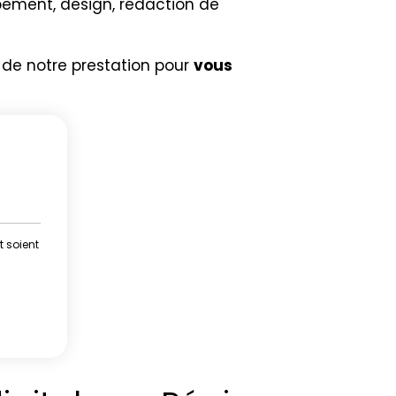
ement, design, rédaction de
 de notre prestation pour
vous
t soient