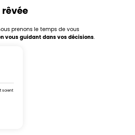
z rêvée
i nous prenons le temps de vous
en vous guidant dans vos décisions
.
t soient