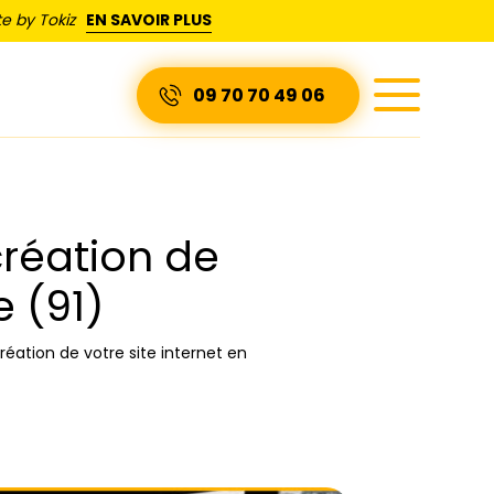
e by Tokiz
EN SAVOIR PLUS
09 70 70 49 06
réation de
e (91)
éation de votre site internet en