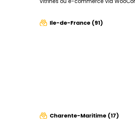
vitrines ou e-commerce via WooC
Ile-de-France (91)
Charente-Maritime (17)