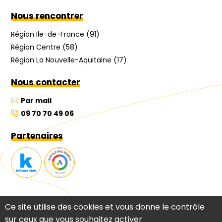
Nous rencontrer
Région Ile-de-France (91)
Région Centre (58)
Région La Nouvelle-Aquitaine (17)
Nous contacter
Par mail
09 70 70 49 06
Partenaires
Ce site utilise des cookies et vous donne le contrôle
Copyright © Tokiz Digital 2026 -
Mentions légales
-
Réalisé par Tokiz
Digital
-
Comment référencer son site internet
sur ceux que vous souhaitez activer