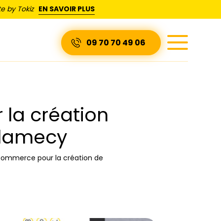
e by Tokiz
EN SAVOIR PLUS
09 70 70 49 06
la création
Clamecy
ommerce pour la création de