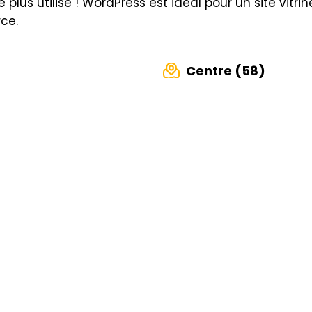
 le plus utilisé ! WordPress est idéal pour un site v
ce.
Centre (58)