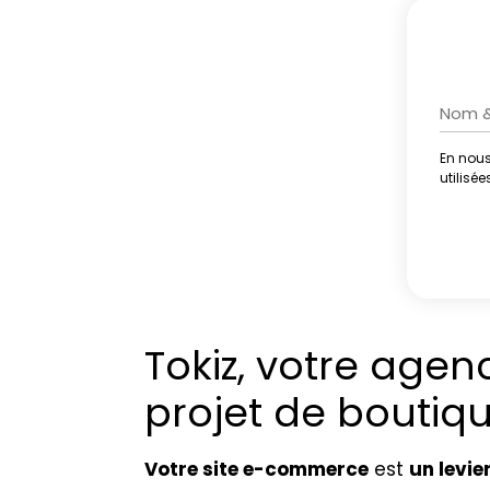
En nous
Altern
utilisé
Tokiz, votre ag
projet de boutiqu
Votre site e-commerce
est
un levie