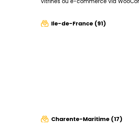
vitrines ou e-commerce via WooC
Ile-de-France (91)
Charente-Maritime (17)