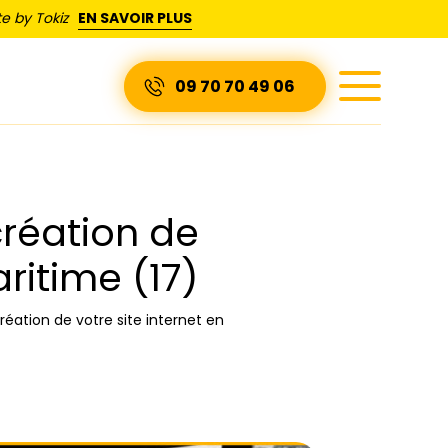
e by Tokiz
EN SAVOIR PLUS
09 70 70 49 06
réation de
ritime (17)
éation de votre site internet en