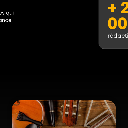
+ 
es qui
00
ance.
rédact