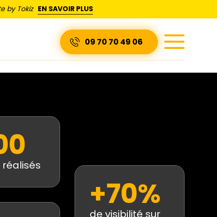
e by Tokiz
EN SAVOIR PLUS
09 70 70 49 06
00
 réalisés
+70%
de visibilité sur