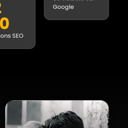
2
Google
0
ions SEO