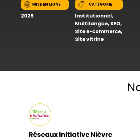
MISE EN LIGNE
CATÉGORIE
2025
Institutionnel
,
Multilangue
,
SEO
,
Site e-commerce
,
Site vitrine
N
Réseaux Initiative Nièvre