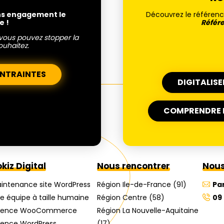
ans engagement le
Découvrez le référe
e !
Référe
, vous pouvez stopper la
ouhaitez.
ONTRAINTES
DIGITALIS
COMPRENDRE L
kiz Digital
Nous rencontrer
Nous
intenance site WordPress
Région Ile-de-France (91)
Pa
e équipe à taille humaine
Région Centre (58)
09
gence WooCommerce
Région La Nouvelle-Aquitaine
ence WordPress
(17)