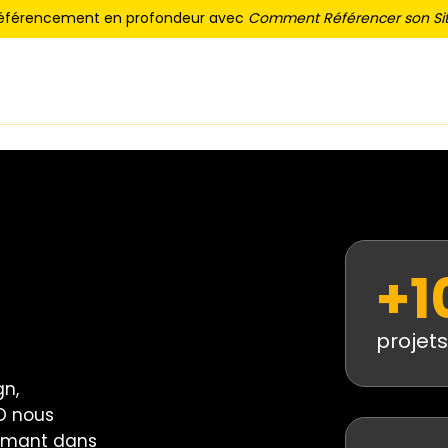
référencement en profondeur avec
Comment Référencer son Sit
+1
projets
n,
O nous
ormant dans