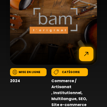
MISE EN LIGNE
CATÉGORIE
2024
Commerce /
Artisanat
,
Institutionnel
,
Multilangue
,
SEO
,
Site e-commerce