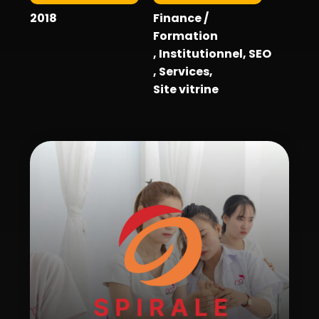
2018
Finance /
Formation
,
Institutionnel
,
SEO
,
Services
,
Site vitrine