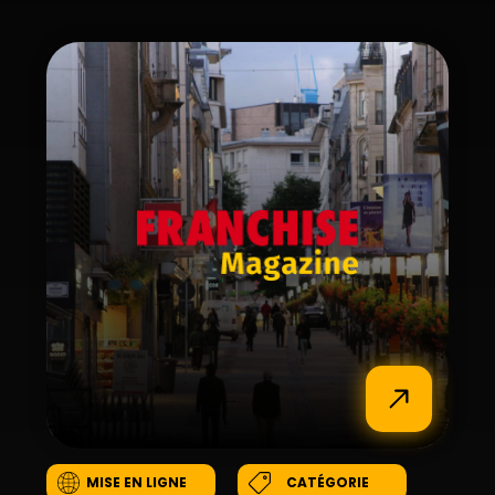
MISE EN LIGNE
CATÉGORIE