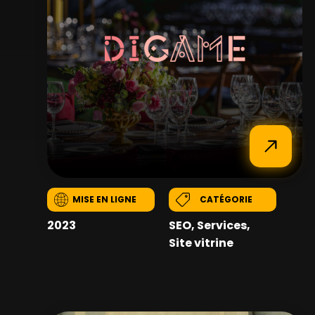
MISE EN LIGNE
CATÉGORIE
2023
SEO
,
Services
,
Site vitrine