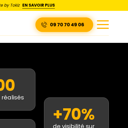
e by Tokiz
EN SAVOIR PLUS
09 70 70 49 06
00
 réalisés
+70%
de visibilité sur