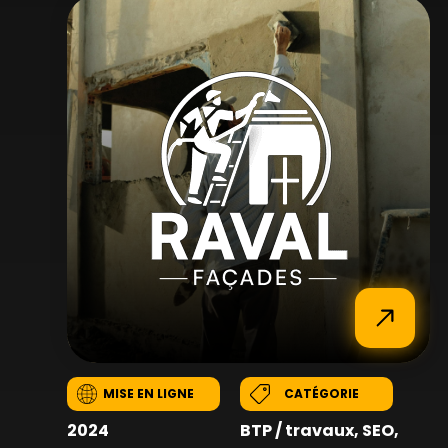
MISE EN LIGNE
CATÉGORIE
2024
BTP / travaux
,
SEO
,