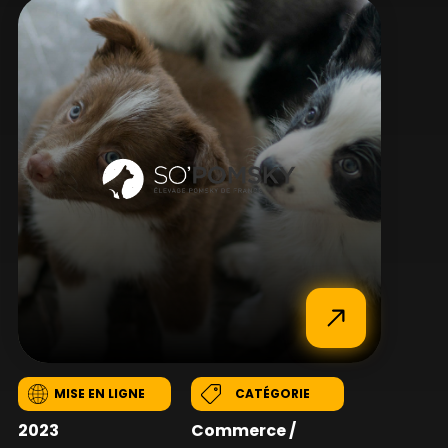
MISE EN LIGNE
CATÉGORIE
2023
Commerce /