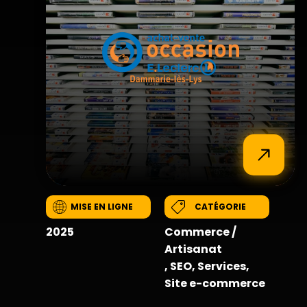
MISE EN LIGNE
CATÉGORIE
2025
Commerce /
Artisanat
,
SEO
,
Services
,
Site e-commerce