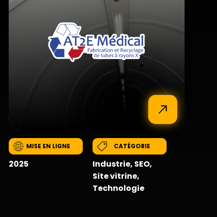
MISE EN LIGNE
CATÉGORIE
2025
Industrie
,
SEO
,
Site vitrine
,
Technologie