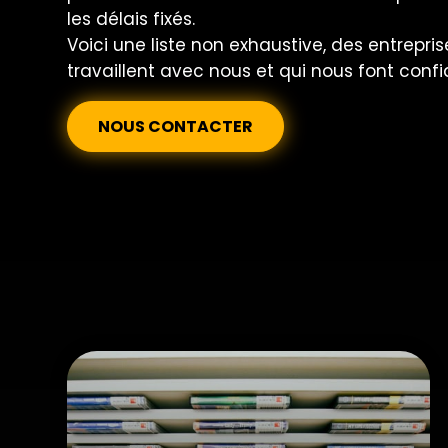
les délais fixés.
Voici une liste non exhaustive, des entrepris
travaillent avec nous et qui nous font confi
NOUS CONTACTER