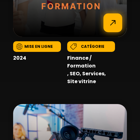
MISE EN LIGNE
CATÉGORIE
2024
Finance /
Formation
,
SEO
,
Services
,
Site vitrine